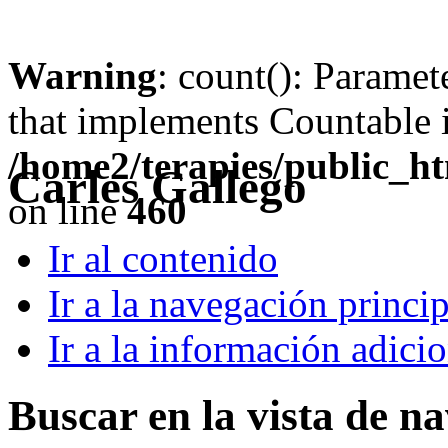
Warning
: count(): Paramet
that implements Countable 
/home2/terapies/public_ht
Carles Gallego
on line
460
Ir al contenido
Ir a la navegación princip
Ir a la información adici
Buscar en la vista de n