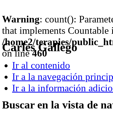
Warning
: count(): Paramet
that implements Countable 
/home2/terapies/public_ht
Carles Gallego
on line
460
Ir al contenido
Ir a la navegación princip
Ir a la información adici
Buscar en la vista de n