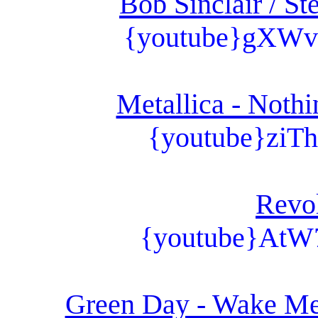
Bob Sinclair / S
{youtube}gXW
Metallica - Noth
{youtube}ziT
Revol
{youtube}AtW
Green Day - Wake M