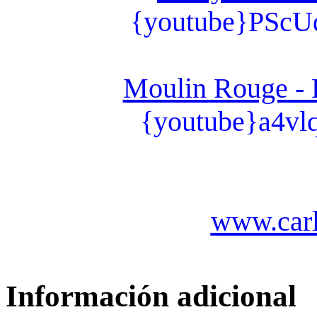
{youtube}PSc
Moulin Rouge - 
{youtube}a4v
www.carl
Información adicional