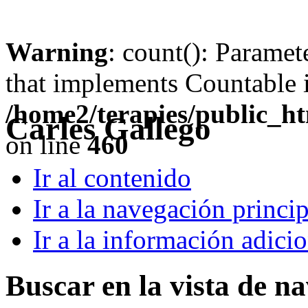
Warning
: count(): Paramet
that implements Countable 
/home2/terapies/public_ht
Carles Gallego
on line
460
Ir al contenido
Ir a la navegación princip
Ir a la información adici
Buscar en la vista de n