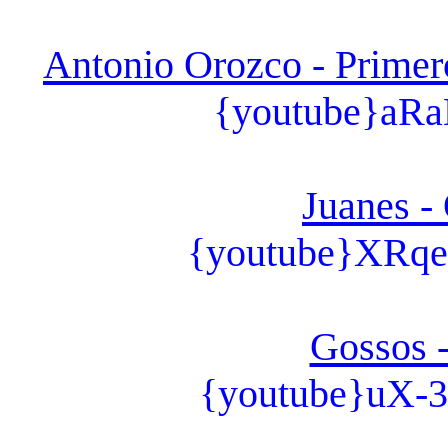
Antonio Orozco - Primero
{youtube}aRa
Juanes -
{youtube}XRq
Gossos -
{youtube}uX-