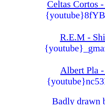
Celtas Cortos 
{youtube}8fY
R.E.M - Sh
{youtube}_gm
Albert Pla 
{youtube}nc53
Badly drawn b