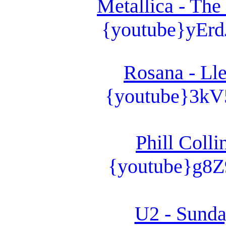
Metallica - The
{youtube}yErd
Rosana - Ll
{youtube}3kV
Phill Colli
{youtube}g8Z
U2 - Sunda