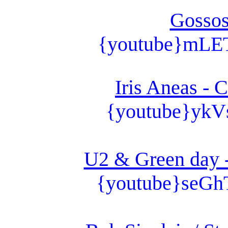
Gossos
{youtube}mLE
Iris Aneas - C
{youtube}ykV
U2 & Green day -
{youtube}seG