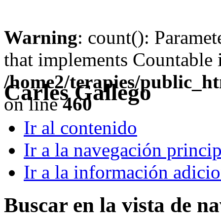
Warning
: count(): Paramet
that implements Countable 
/home2/terapies/public_ht
Carles Gallego
on line
460
Ir al contenido
Ir a la navegación princip
Ir a la información adici
Buscar en la vista de n