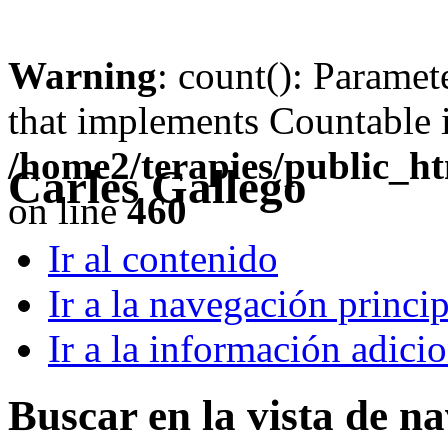
Warning
: count(): Paramet
that implements Countable 
/home2/terapies/public_ht
Carles Gallego
on line
460
Ir al contenido
Ir a la navegación princip
Ir a la información adici
Buscar en la vista de n