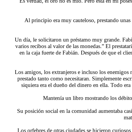
Es verdad, el oro no es mío. Pero está en mi poses
Al principio era muy cauteloso, prestando una
Un día, le solicitaron un préstamo muy grande. Fab
varios recibos al valor de las monedas.” El prestat
en la caja fuerte de Fabián. Después de que el clie
Los amigos, los extranjeros e incluso los enemigos 
prestado tanto como necesitaran. Simplemente escrib
siquiera era el dueño del dinero en ella. Todo er
Mantenía un libro mostrando los débito
Su posición social en la comunidad aumentaba casi
mat
Los orfebres de otras ciudades se hicieron curiosos