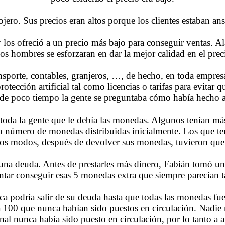
jero. Sus precios eran altos porque los clientes estaban an
los ofreció a un precio más bajo para conseguir ventas. Ala
s hombres se esforzaran en dar la mejor calidad en el prec
nsporte, contables, granjeros, …, de hecho, en toda empresa
otección artificial tal como licencias o tarifas para evitar 
 de poco tiempo la gente se preguntaba cómo había hecho an
a toda la gente que le debía las monedas. Algunos tenían má
to número de monedas distribuidas inicialmente. Los que te
dos modos, después de devolver sus monedas, tuvieron que
una deuda. Antes de prestarles más dinero, Fabián tomó un
ntar conseguir esas 5 monedas extra que siempre parecían ta
ca podría salir de su deuda hasta que todas las monedas fu
a 100 que nunca habían sido puestos en circulación. Nadie 
onal nunca había sido puesto en circulación, por lo tanto a a