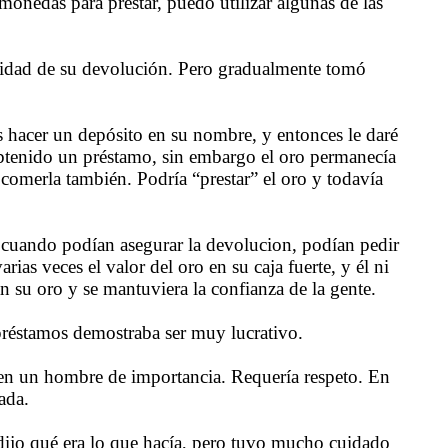
monedas para prestar, puedo utilizar algunas de las
ridad de su devolución. Pero gradualmente tomó
 hacer un depósito en su nombre, y entonces le daré
 obtenido un préstamo, sin embargo el oro permanecía
a comerla también. Podría “prestar” el oro y todavía
y cuando podían asegurar la devolucion, podían pedir
as veces el valor del oro en su caja fuerte, y él ni
n su oro y se mantuviera la confianza de la gente.
préstamos demostraba ser muy lucrativo.
 en un hombre de importancia. Requería respeto. En
ada.
s dijo qué era lo que hacía, pero tuvo mucho cuidado