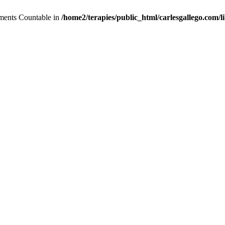
lements Countable in
/home2/terapies/public_html/carlesgallego.com/l