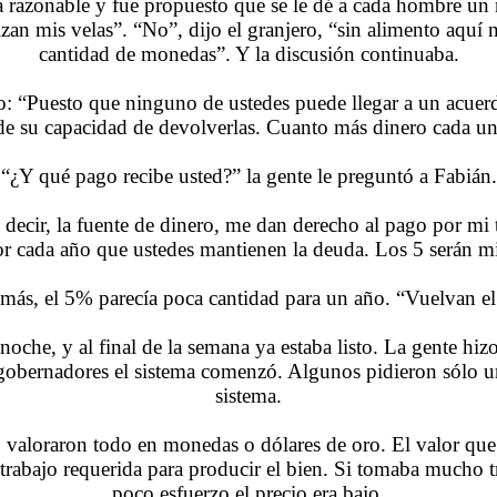
cía razonable y fue propuesto que se le dé a cada hombre u
lizan mis velas”. “No”, dijo el granjero, “sin alimento aqu
cantidad de monedas”. Y la discusión continuaba.
ijo: “Puesto que ninguno de ustedes puede llegar a un acue
de su capacidad de devolverlas. Cuanto más dinero cada un
“¿Y qué pago recibe usted?” la gente le preguntó a Fabián.
 decir, la fuente de dinero, me dan derecho al pago por 
 cada año que ustedes mantienen la deuda. Los 5 serán mi p
emás, el 5% parecía poca cantidad para un año. “Vuelvan 
he, y al final de la semana ya estaba listo. La gente hizo 
obernadores el sistema comenzó. Algunos pidieron sólo un
sistema.
 valoraron todo en monedas o dólares de oro. El valor que
trabajo requerida para producir el bien. Si tomaba mucho tra
poco esfuerzo el precio era bajo.