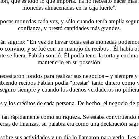
ión, que es todo lo que importa. Ya no necesito hacer más 
monedas almacenadas en la caja fuerte”.
s pocas monedas cada vez, y sólo cuando tenía amplia segu
confianza, y prestó cantidades más grandes.
ián sugirió: “En vez de llevar todas estas monedas podemos
ario convino, y se fué con un manojo de recibos . Él había
nte se fuera, Fabián sonrió. Él podía tener la torta y encim
mantenerlo en su posesión.
necesitaron fondos para realizar sus negocios – y siempre 
iendo recibos Fabián podía “prestar” tanto dinero como vari
a seguro siempre y cuando los dueños verdaderos no pidiera
s y los créditos de cada persona. De hecho, el negocio de 
 tan rápidamente como su riqueza. Se estaba convirtiendo
erias de finanzas, su palabra era como una declaración sagr
 sobre sus actividades y un día lo llamaron para verlo. Le